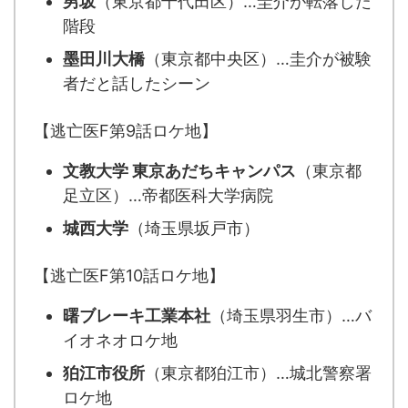
男坂
（東京都千代田区）…圭介が転落した
階段
墨田川大橋
（東京都中央区）…圭介が被験
者だと話したシーン
【逃亡医F第9話ロケ地】
文教大学 東京あだちキャンパス
（東京都
足立区）…帝都医科大学病院
城西大学
（埼玉県坂戸市）
【逃亡医F第10話ロケ地】
曙ブレーキ工業本社
（埼玉県羽生市）…バ
イオネオロケ地
狛江市役所
（東京都狛江市）…城北警察署
ロケ地