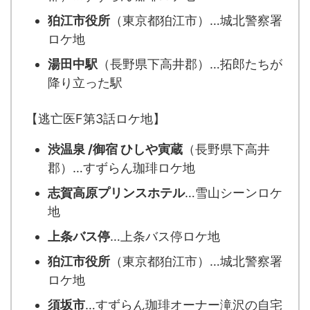
狛江市役所
（東京都狛江市）…城北警察署
ロケ地
湯田中駅
（長野県下高井郡）…拓郎たちが
降り立った駅
【逃亡医F第3話ロケ地】
渋温泉 /御宿 ひしや寅蔵
（長野県下高井
郡）…すずらん珈琲ロケ地
志賀高原プリンスホテル
…雪山シーンロケ
地
上条バス停
…上条バス停ロケ地
狛江市役所
（東京都狛江市）…城北警察署
ロケ地
須坂市
…すずらん珈琲オーナー滝沢の自宅