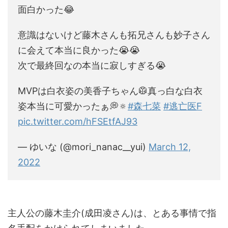
面白かった😂
意識はないけど藤木さんも拓兄さんも妙子さん
に会えて本当に良かった😭😭
次で最終回なの本当に寂しすぎる😭
MVPは白衣姿の美香子ちゃん🥼真っ白な白衣
姿本当に可愛かったぁ💭🔅
#森七菜
#逃亡医F
pic.twitter.com/hFSEtfAJ93
— ゆいな (@mori_nanac__yui)
March 12,
2022
主人公の藤木圭介(成田凌さん)は、とある事情で指