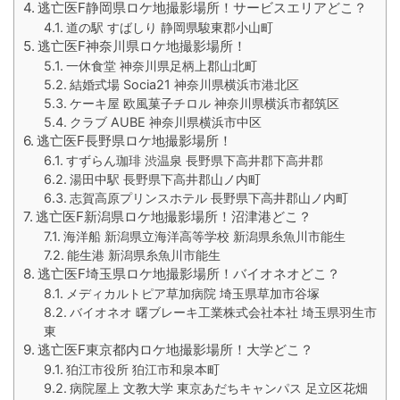
逃亡医F静岡県ロケ地撮影場所！サービスエリアどこ？
道の駅 すばしり 静岡県駿東郡小山町
逃亡医F神奈川県ロケ地撮影場所！
一休食堂 神奈川県足柄上郡山北町
結婚式場 Socia21 神奈川県横浜市港北区
ケーキ屋 欧風菓子チロル 神奈川県横浜市都筑区
クラブ AUBE 神奈川県横浜市中区
逃亡医F長野県ロケ地撮影場所！
すずらん珈琲 渋温泉 長野県下高井郡下高井郡
湯田中駅 長野県下高井郡山ノ内町
志賀高原プリンスホテル 長野県下高井郡山ノ内町
逃亡医F新潟県ロケ地撮影場所！沼津港どこ？
海洋船 新潟県立海洋高等学校 新潟県糸魚川市能生
能生港 新潟県糸魚川市能生
逃亡医F埼玉県ロケ地撮影場所！バイオネオどこ？
メディカルトピア草加病院 埼玉県草加市谷塚
バイオネオ 曙ブレーキ工業株式会社本社 埼玉県羽生市
東
逃亡医F東京都内ロケ地撮影場所！大学どこ？
狛江市役所 狛江市和泉本町
病院屋上 文教大学 東京あだちキャンパス 足立区花畑