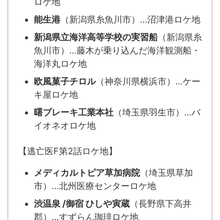
ロケ地
能生港
（新潟県糸魚川市）…沼津港ロケ地
新潟県立海洋高等学校の実習船
（新潟県糸
魚川市）…藤木が乗り込んだ海洋観測船・
海洋丸ロケ地
欧風菓子チロル
（神奈川県横浜市）…ケー
キ屋ロケ地
曙ブレーキ工業本社
（埼玉県羽生市）…バ
イオネオロケ地
【逃亡医F第2話ロケ地】
メディカルトピア草加病院
（埼玉県草加
市）…北州医療センターロケ地
渋温泉 /御宿 ひしや寅蔵
（長野県下高井
郡）…すずらん珈琲ロケ地