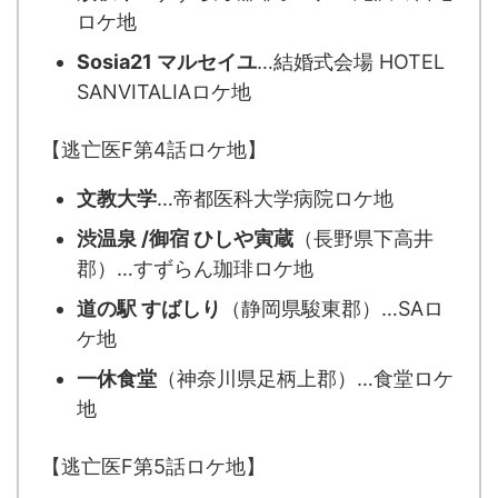
ロケ地
Sosia21 マルセイユ
…結婚式会場 HOTEL
SANVITALIAロケ地
【逃亡医F第4話ロケ地】
文教大学
…帝都医科大学病院ロケ地
渋温泉 /御宿 ひしや寅蔵
（長野県下高井
郡）…すずらん珈琲ロケ地
道の駅 すばしり
（静岡県駿東郡）…SAロ
ケ地
一休食堂
（神奈川県足柄上郡）…食堂ロケ
地
【逃亡医F第5話ロケ地】