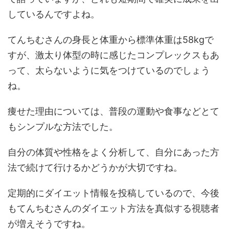
しているんですよね。
てんちむさんの身長と体重から標準体重は58kgで
すが、激太り体型の時に感じたコンプレックスもあ
って、太らないように気をつけているのでしょう
ね。
痩せた理由については、普段の運動や食事などとて
もシンプルな方法でした。
自分の体質や性格をよく分析して、自分にあった方
法で続けて行けるかどうかが大切ですね。
定期的にダイエット情報を投稿しているので、今後
もてんちむさんのダイエット方法を真似する視聴者
が増えそうですね。