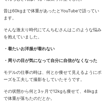
昔は60kgまで体重があったとYouTubeで語ってい
ます。
そんな激太り時代にてんちむさんはこのような悩み
を抱えていました。
・着たいお洋服が着れない
・周りの目が気になって自分に自信がなくなった
モデルの仕事の時は、何とか痩せて見えるようにポ
ーズを工夫して撮影をしていたそうです。
その状態から何と3ヶ月で12kgも痩せて、48kgま
で体重が落ちたのだとか。