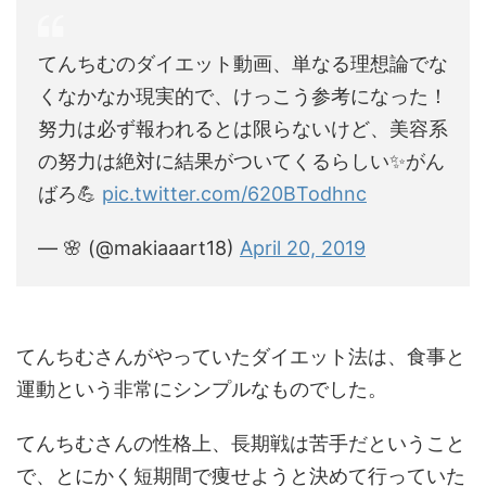
てんちむのダイエット動画、単なる理想論でな
くなかなか現実的で、けっこう参考になった！
努力は必ず報われるとは限らないけど、美容系
の努力は絶対に結果がついてくるらしい✨がん
ばろ💪
pic.twitter.com/620BTodhnc
— 🌸 (@makiaaart18)
April 20, 2019
てんちむさんがやっていたダイエット法は、食事と
運動という非常にシンプルなものでした。
てんちむさんの性格上、長期戦は苦手だということ
で、とにかく短期間で痩せようと決めて行っていた