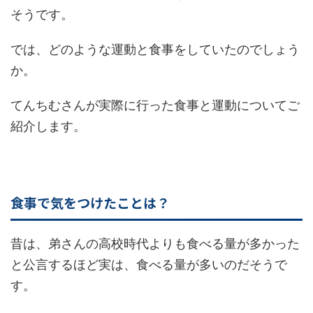
そうです。
では、どのような運動と食事をしていたのでしょう
か。
てんちむさんが実際に行った食事と運動についてご
紹介します。
食事で気をつけたことは？
昔は、弟さんの高校時代よりも食べる量が多かった
と公言するほど実は、食べる量が多いのだそうで
す。