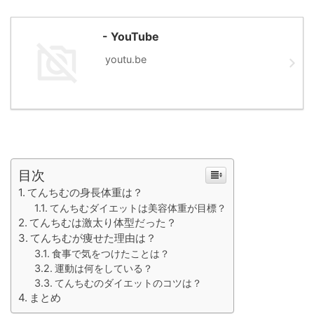
- YouTube
youtu.be
目次
てんちむの身長体重は？
てんちむダイエットは美容体重が目標？
てんちむは激太り体型だった？
てんちむが痩せた理由は？
食事で気をつけたことは？
運動は何をしている？
てんちむのダイエットのコツは？
まとめ