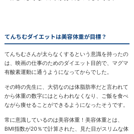
てんちむダイエットは美容体重が目標？
てんちむさんが太らなくするという意識を持ったの
は、映画の仕事のためのダイエット目的で、マグマ
有酸素運動に通うようになってからでした。
その時の先生に、大切なのは体脂肪率だと言われて
から体重の数字にはとらわれなくなり、ご飯を食べ
ながら痩せることができるようになったそうです。
常に意識しているのは美容体重！美容体重とは、
BMI指数が20％で計算された、見た目がスリムな体