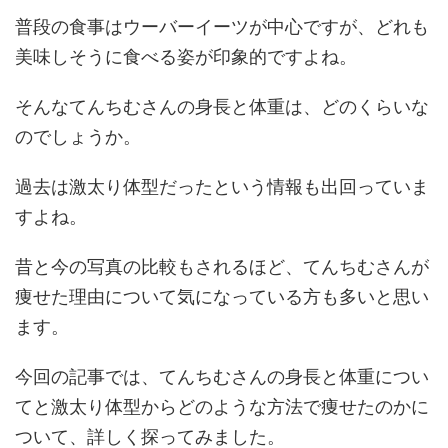
普段の食事はウーバーイーツが中心ですが、どれも
美味しそうに食べる姿が印象的ですよね。
そんなてんちむさんの身長と体重は、どのくらいな
のでしょうか。
過去は激太り体型だったという情報も出回っていま
すよね。
昔と今の写真の比較もされるほど、てんちむさんが
痩せた理由について気になっている方も多いと思い
ます。
今回の記事では、てんちむさんの身長と体重につい
てと激太り体型からどのような方法で痩せたのかに
ついて、詳しく探ってみました。