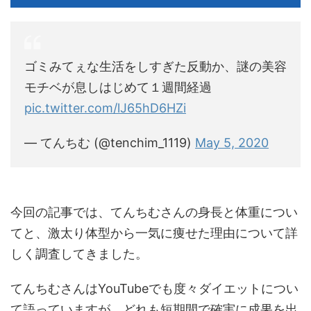
ゴミみてぇな生活をしすぎた反動か、謎の美容
モチベが息しはじめて１週間経過
pic.twitter.com/lJ65hD6HZi
— てんちむ (@tenchim_1119)
May 5, 2020
今回の記事では、てんちむさんの身長と体重につい
てと、激太り体型から一気に痩せた理由について詳
しく調査してきました。
てんちむさんはYouTubeでも度々ダイエットについ
て語っていますが、どれも短期間で確実に成果を出