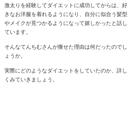
激太りを経験してダイエットに成功してからは、好
きなお洋服を着れるようになり、自分に似合う髪型
やメイクが見つかるようになって嬉しかったと話し
ています。
そんなてんちむさんが痩せた理由は何だったのでし
ょうか。
実際にどのようなダイエットをしていたのか、詳し
くみていきましょう。