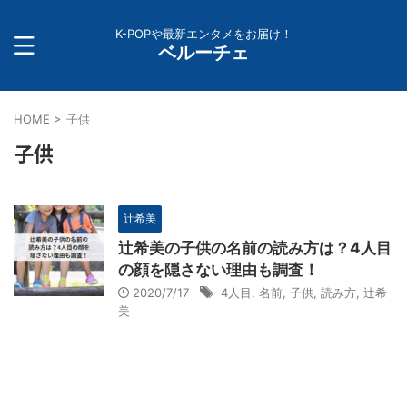
K-POPや最新エンタメをお届け！
ベルーチェ
HOME
>
子供
子供
辻希美
辻希美の子供の名前の読み方は？4人目
の顔を隠さない理由も調査！
2020/7/17
4人目
,
名前
,
子供
,
読み方
,
辻希
美