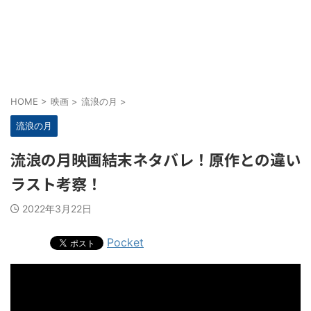
HOME
>
映画
>
流浪の月
>
流浪の月
流浪の月映画結末ネタバレ！原作との違い
ラスト考察！
2022年3月22日
Pocket