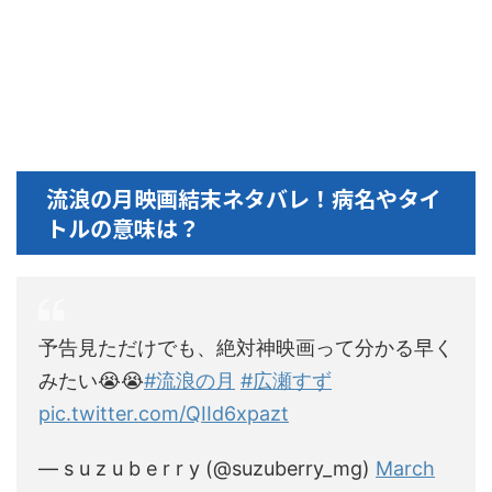
流浪の月映画結末ネタバレ！病名やタイ
トルの意味は？
予告見ただけでも、絶対神映画って分かる早く
みたい😭😭
#流浪の月
#広瀬すず
pic.twitter.com/QIId6xpazt
— s u z u b e r r y (@suzuberry_mg)
March