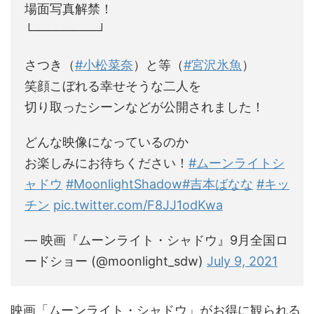
場面写真解禁！
└───────┘
さつき（
#小松菜奈
）と等（
#宮沢氷魚
）
笑顔こぼれる幸せそうな二人を
切り取ったシーンなどが公開されました！
どんな映像になっているのか
お楽しみにお待ちください！
#ムーンライトシ
ャドウ
#MoonlightShadow
#吉本ばなな
#キッ
チン
pic.twitter.com/F8JJ1odKwa
— 映画『ムーンライト・シャドウ』9月全国ロ
ードショー (@moonlight_sdw)
July 9, 2021
映画「ムーンライト・シャドウ」がお得に観られる