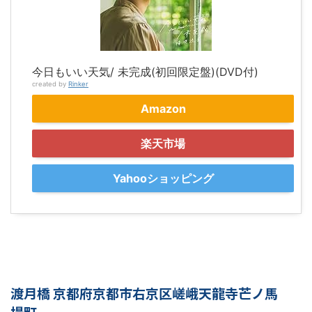
今日もいい天気/ 未完成(初回限定盤)(DVD付)
created by
Rinker
Amazon
楽天市場
Yahooショッピング
渡月橋 京都府京都市右京区嵯峨天龍寺芒ノ馬
場町