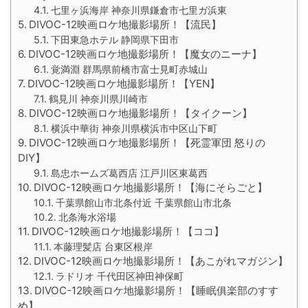
七里ヶ浜海岸 神奈川県鎌倉市七里ガ浜東
DIVOC-12映画ロケ地撮影場所！【流民】
下田東急ホテル 静岡県下田市
DIVOC-12映画ロケ地撮影場所！【魔女のニーナ】
覚満淵 群馬県前橋市富士見町赤城山
DIVOC-12映画ロケ地撮影場所！【YEN】
鶴見川 神奈川県川崎市
DIVOC-12映画ロケ地撮影場所！【タイクーン】
横浜中華街 神奈川県横浜市中区山下町
DIVOC-12映画ロケ地撮影場所！【死霊軍団 怒りの
DIY】
島忠ホームズ葛西店 江戸川区東葛西
DIVOC-12映画ロケ地撮影場所！【海にそらごと】
千葉県館山市北条付近 千葉県館山市北条
北条海水浴場
DIVOC-12映画ロケ地撮影場所！【ココ】
本藤理髪店 台東区根岸
DIVOC-12映画ロケ地撮影場所！【あこがれマガジン】
ラドリオ 千代田区神田神保町
DIVOC-12映画ロケ地撮影場所！【睡眠俱楽部のすす
め】