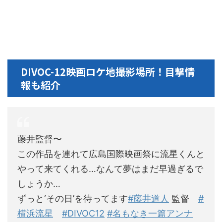
DIVOC-12映画ロケ地撮影場所！目撃情
報も紹介
藤井監督〜
この作品を連れて広島国際映画祭に流星くんと
やって来てくれる…なんて夢はまだ早過ぎるで
しょうか…
ずっと‘その日’を待ってます
#藤井道人
監督
#
横浜流星
#DIVOC12
#名もなき一篇アンナ