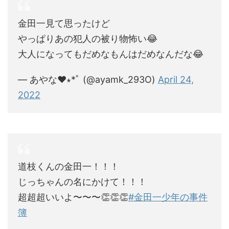
金田一見て思ったけど
やっぱりあの犯人の被り物怖い😂
大人になってもだめなもんはだめなんだな😂
— あやな♥︎∗*ﾟ (@ayamk_293O)
April 24,
2022
道枝くんの金田一！！！
じっちゃんの名にかけて！！！
超超超いいよ〜〜〜👏👏👏
#金田一少年の事件
簿