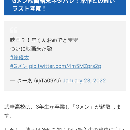
Gメン映画結末ネタバレ！原作との違い
ラスト考察！
映画？！岸くんおめでと💜💜
ついに映画来た🥰
#岸優太
#Gメン
pic.twitter.com/4m5MZprs2p
— さーあ (@Ta09Yu)
January 23, 2022
武華高校は、3年生が卒業し「Gメン」が解散しま
す。
しかし、勝太はそれを知らない新入生の篤史に言い