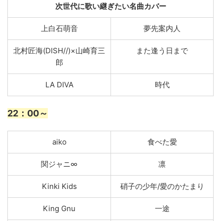
次世代に歌い継ぎたい名曲カバー
上白石萌音
夢先案内人
北村匠海(DISH//)×山崎育三
また逢う日まで
郎
LA DIVA
時代
22
：00～
aiko
食べた愛
関ジャニ∞
凛
Kinki Kids
硝子の少年/愛のかたまり
King Gnu
一途