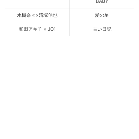
BABY
水樹奈々×清塚信也
愛の星
和⽥アキ⼦ × JO1
古い⽇記