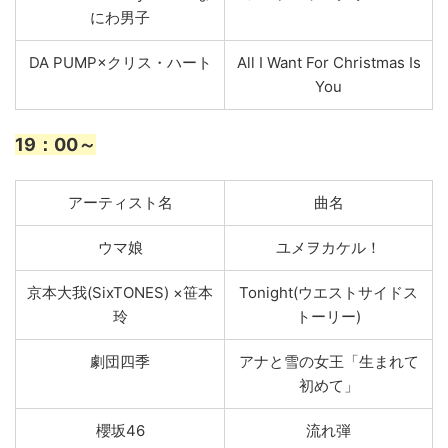
にわ男子
DA PUMP×クリス・ハート
All I Want For Christmas Is
You
19
：00～
アーティスト名
曲名
ウマ娘
ユメヲカケル！
京本大我(SixTONES) ×笹本
Tonight(ウエストサイドス
玲
トーリー)
劇団四季
アナと雪の女王「生まれて
初めて」
櫻坂46
流れ弾