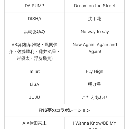
DA PUMP
Dream on the Street
DISH//
沈丁花
浜崎あゆみ
No way to say
VS魂(相葉雅紀・風間俊
New Again! Again and
介・佐藤勝利・藤井流星・
Again!
岸優太・浮所飛貴)
milet
FLy High
LiSA
明け星
JUJU
こたえあわせ
FNS夢のコラボレーション
AI×倖⽥來未
I Wanna Know/BE MY