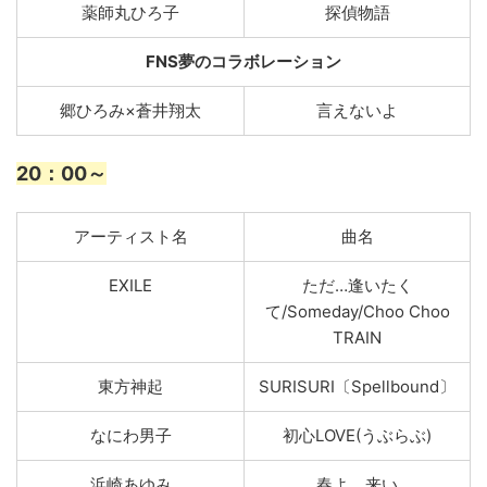
薬師丸ひろ子
探偵物語
FNS夢のコラボレーション
郷ひろみ×蒼井翔太
⾔えないよ
20
：00～
アーティスト名
曲名
EXILE
ただ…逢いたく
て/Someday/Choo Choo
TRAIN
東方神起
SURISURI〔Spellbound〕
なにわ男子
初心LOVE(うぶらぶ)
浜崎あゆみ
春よ、来い