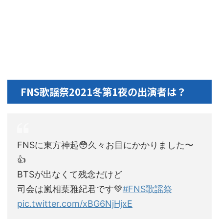
FNS歌謡祭2021冬第1夜の出演者は？
FNSに東方神起😳久々お目にかかりました〜
👍
BTSが出なくて残念だけど
司会は嵐相葉雅紀君です💚
#FNS歌謡祭
pic.twitter.com/xBG6NjHjxE