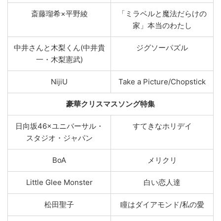
斎藤瑠希×平野綾
「ミラベルと魔法だらけの
家」本当のわたし
中井さんと木梨くん(中井貴
ジグソーパズル
一・木梨憲武)
NijiU
Take a Picture/Chopstick
豪華クリスマスソング特集
日向坂46×ユニバーサル・
すてきなホリデイ
スタジオ・ジャパン
BoA
メリクリ
Little Glee Monster
⽩い恋⼈達
松田聖子
瞳はダイアモンド/私の愛