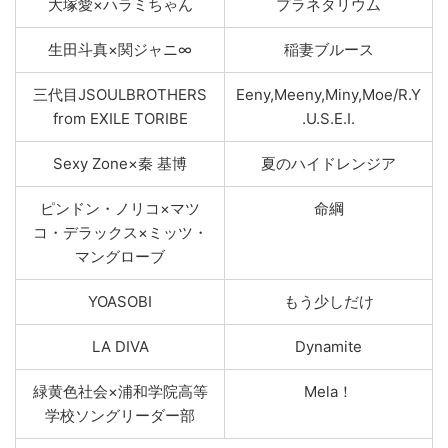
⼤塚愛×ハラミちゃん
プラネタリウム
生田斗真×関ジャニ∞
稲妻ブルース
三代目JSOULBROTHERS
Eeny,Meeny,Miny,Moe/R.Y
from EXILE TORIBE
.U.S.E.I.
Sexy Zone×秦 基博
夏のハイドレンジア
ピンドン・ノリコ×マツ
命綱
コ・デラックス×ミッツ・
マングローブ
YOASOBI
もう少しだけ
LA DIVA
Dynamite
緑黄色社会×浦和学院高等
Mela！
学校ソングリーダー部