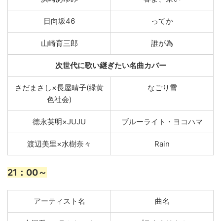
日向坂46
ってか
山崎育三郎
誰が為
次世代に歌い継ぎたい名曲カバー
さだまさし×長屋晴子(緑黄
なごり雪
色社会)
徳永英明×JUJU
ブルーライト・ヨコハマ
渡辺美里×水樹奈々
Rain
21
：00～
アーティスト名
曲名