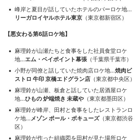
峰岸と夏目が話していたホテルのバーロケ地…
リーガロイヤルホテル東京
（東京都新宿区）
【悪女わる第6話ロケ地】
麻理鈴が山瀬たちと食事をした社員食堂ロケ
地…
エム・ベイポイント幕張
（千葉県千葉市）
小野が同僚と話していた焼肉店ロケ地…
焼肉ビ
ストロ 牛印 京橋エドグラン店
（東京都中央区）
麻理鈴が山瀬、板倉と話していた居酒屋ロケ
地…
ひもの 炉端焼き 未蔵や
（東京都墨田区）
麻理鈴が峰岸、田村と食事をしたレストランロ
ケ地…
メゾン ポール・ボキューズ
（東京都渋谷
区）
麻理鈴が作った組織図を田村が見た場所ロケ