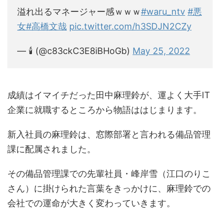
溢れ出るマネージャー感ｗｗｗ
#waru_ntv
#悪
女
#高橋文哉
pic.twitter.com/h3SDJN2CZy
— 🕯 (@c83ckC3E8iBHoGb)
May 25, 2022
成績はイマイチだった田中麻理鈴が、運よく大手IT
企業に就職するところから物語ははじまります。
新入社員の麻理鈴は、窓際部署と言われる備品管理
課に配属されました。
その備品管理課での先輩社員・峰岸雪（江口のりこ
さん）に掛けられた言葉をきっかけに、麻理鈴での
会社での運命が大きく変わっていきます。