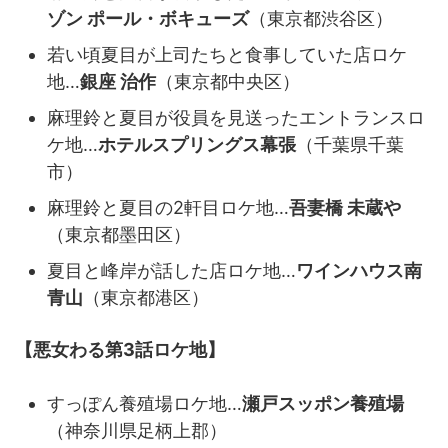
ゾン ポール・ボキューズ
（東京都渋谷区）
若い頃夏目が上司たちと食事していた店ロケ
地…
銀座 治作
（東京都中央区）
麻理鈴と夏目が役員を見送ったエントランスロ
ケ地…
ホテルスプリングス幕張
（千葉県千葉
市）
麻理鈴と夏目の2軒目ロケ地…
吾妻橋 未蔵や
（東京都墨田区）
夏目と峰岸が話した店ロケ地…
ワインハウス南
青山
（東京都港区）
【悪女わる第3話ロケ地】
すっぽん養殖場ロケ地…
瀬戸スッポン養殖場
（神奈川県足柄上郡）