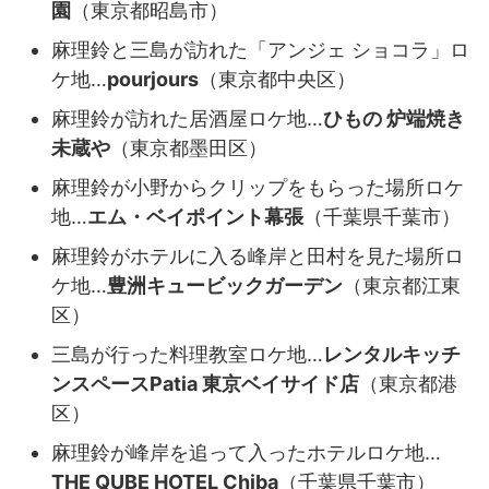
園
（東京都昭島市）
麻理鈴と三島が訪れた「アンジェ ショコラ」ロ
ケ地…
pourjours
（東京都中央区）
麻理鈴が訪れた居酒屋ロケ地…
ひもの 炉端焼き
未蔵や
（東京都墨田区）
麻理鈴が小野からクリップをもらった場所ロケ
地…
エム・ベイポイント幕張
（千葉県千葉市）
麻理鈴がホテルに入る峰岸と田村を見た場所ロ
ケ地…
豊洲キュービックガーデン
（東京都江東
区）
三島が行った料理教室ロケ地…
レンタルキッチ
ンスペースPatia 東京ベイサイド店
（東京都港
区）
麻理鈴が峰岸を追って入ったホテルロケ地…
THE QUBE HOTEL Chiba
（千葉県千葉市）