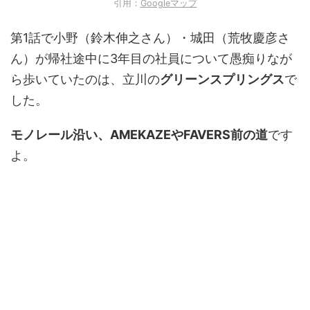
引用：
Googleマップ
第1話で小野（鈴木伸之さん）・城田（荒牧慶彦さ
ん）が帰社途中に3年目の社員について愚痴りなが
ら歩いていたのは、立川の
グリーンスプリングス
で
した。
モノレール沿い、AMEKAZEやFAVERS前の道
です
よ。