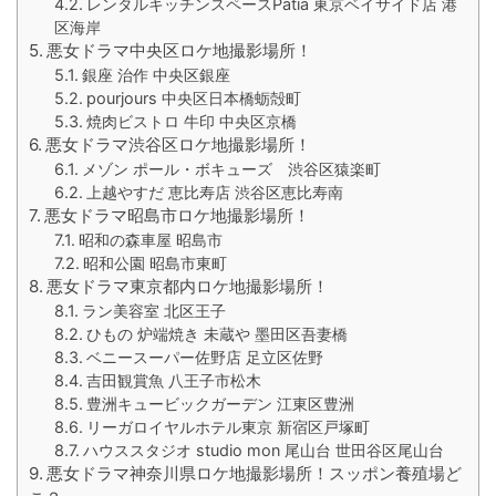
レンタルキッチンスペースPatia 東京ベイサイド店 港
区海岸
悪女ドラマ中央区ロケ地撮影場所！
銀座 治作 中央区銀座
pourjours 中央区日本橋蛎殻町
焼肉ビストロ 牛印 中央区京橋
悪女ドラマ渋谷区ロケ地撮影場所！
メゾン ポール・ボキューズ 渋谷区猿楽町
上越やすだ 恵比寿店 渋谷区恵比寿南
悪女ドラマ昭島市ロケ地撮影場所！
昭和の森車屋 昭島市
昭和公園 昭島市東町
悪女ドラマ東京都内ロケ地撮影場所！
ラン美容室 北区王子
ひもの 炉端焼き 未蔵や 墨田区吾妻橋
ベニースーパー佐野店 足立区佐野
吉田観賞魚 八王子市松木
豊洲キュービックガーデン 江東区豊洲
リーガロイヤルホテル東京 新宿区戸塚町
ハウススタジオ studio mon 尾山台 世田谷区尾山台
悪女ドラマ神奈川県ロケ地撮影場所！スッポン養殖場ど