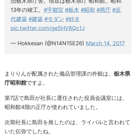
旧栃木県庁舎。現在は栃木県庁 昭和館。昭和
13年の竣工。
#宇都宮
#栃木
#昭和
#県庁
#近
代建築
#建築
#モダン
#好き
pic.twitter.com/ge5HV8Qc1J
— Hokkesan (@N14N15E26)
March 14, 2017
まりりんが配属された備品管理課の外観は、
栃木県
庁昭和館
ですよ。
第7話で島田が社長に選任された役員会議室には、
昭和館4階の正庁が使われていました。
次期社長に島田を推したのは、ライバルと言われて
いた伝弥でしたね。