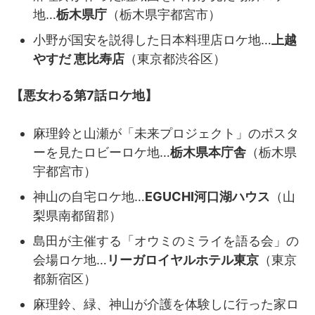
地…
栃木県庁
（栃木県宇都宮市）
小野が国安を説得した日本料理店ロケ地…
上越
やすだ 恵比寿店
（東京都渋谷区）
【悪女わる第7話ロケ地】
麻理鈴と山瀬が「未来プロジェクト」のポスタ
ーを見たロビーロケ地…
栃木県本庁舎
（栃木県
宇都宮市）
神山の自宅ロケ地…
EGUCHI河口湖ハウス
（山
梨県南都留郡）
島田が主催する「オウミのミライを語る会」の
会場ロケ地…
リーガロイヤルホテル東京
（東京
都新宿区）
麻理鈴、緑、神山が介護を体験しに行った家ロ