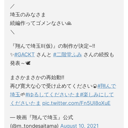
／
埼玉のみなさま
続編作ってゴメンなさい🙏
＼
『翔んで埼玉Ⅱ(仮)』の制作が決定~‼️
✨
#GACKT
さんと
#二階堂ふみ
さんの続投も
発表～🕊️
まさかまさかの再始動‼️
再び寛大な心で受け止めてください🍘
#翔んで
埼玉
🌱
#ゆるしてくださいたま
#楽しみにして
くださいたま
pic.twitter.com/Fn5UI8oXuE
— 映画『翔んで埼玉』公式
(@m_tondesaitama)
August 10, 2021