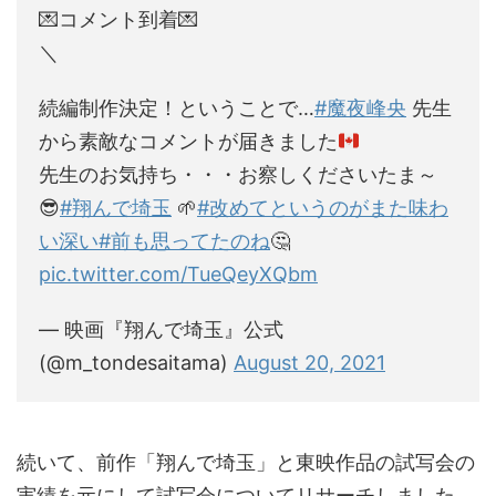
💌コメント到着💌
＼
続編制作決定！ということで…
#魔夜峰央
先生
から素敵なコメントが届きました
先生のお気持ち・・・お察しくださいたま～
😎
#翔んで埼玉
🌱
#改めてというのがまた味わ
い深い
#前も思ってたのね
🤔
pic.twitter.com/TueQeyXQbm
— 映画『翔んで埼玉』公式
(@m_tondesaitama)
August 20, 2021
続いて、前作「翔んで埼玉」と東映作品の試写会の
実績を元にして試写会についてリサーチしました