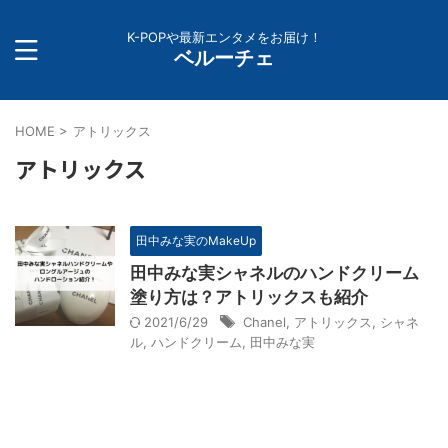
K-POPや最新エンタメをお届け！
ベルーチェ
HOME
>
アトリックス
アトリックス
田中みな実のMakeUp
田中みな実シャネルのハンドクリーム
塗り方は？アトリックスも紹介
2021/6/29
Chanel
,
アトリックス
,
シャネ
ル
,
ハンドクリーム
,
田中みな実