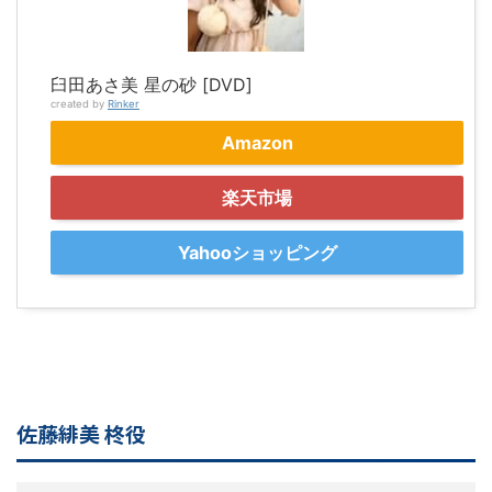
臼田あさ美 星の砂 [DVD]
created by
Rinker
Amazon
楽天市場
Yahooショッピング
佐藤緋美 柊役