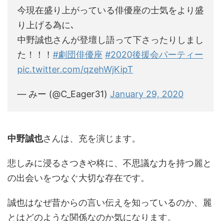
今現在盛り上がっている俳優座の士気をより盛
り上げる為に､
中野誠也さんが登壇し語って下さったりしまし
た！！！
#劇団俳優座
#2020後援会パーティー
pic.twitter.com/qzehWjKipT
— みー (@C_Eager31)
January 29, 2020
中野誠也
さんは、充を演じます。
悲しみに浸るさつきや柊に、不思議な力を持つ麗と
の出会いをつなぐ大切な存在です。
誠也はなぜ昔からの言い伝えを知っているのか、麗
とはどのような関係なのか気になります。