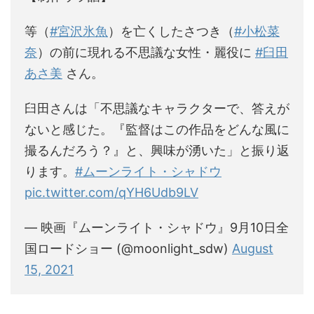
等（
#宮沢氷魚
）を亡くしたさつき（
#小松菜
奈
）の前に現れる不思議な女性・麗役に
#臼田
あさ美
さん。
臼田さんは「不思議なキャラクターで、答えが
ないと感じた。『監督はこの作品をどんな風に
撮るんだろう？』と、興味が湧いた」と振り返
ります。
#ムーンライト・シャドウ
pic.twitter.com/qYH6Udb9LV
— 映画『ムーンライト・シャドウ』9月10日全
国ロードショー (@moonlight_sdw)
August
15, 2021