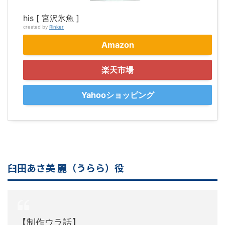
his [ 宮沢氷魚 ]
created by
Rinker
Amazon
楽天市場
Yahooショッピング
臼田あさ美 麗（うらら）役
【制作ウラ話】