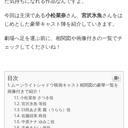
た気持ちになれる作品なんですよ。
今回は主演である
小松菜奈
さん、
宮沢氷魚
さんをは
じめとした豪華キャスト陣を紹介していきます。
劇場へ足を運ぶ前に、相関図や画像付きの一覧でチ
ェックしてくださいね！
目次
ムーンライトシャドウ映画キャスト相関図の豪華一覧を
画像付きで紹介！
小松菜奈 さつき役
宮沢氷魚 等役
臼田あさ美 麗（うらら）役
佐藤緋美 柊役
中原ナナ ゆみこ役
吉倉あおい 蛍役