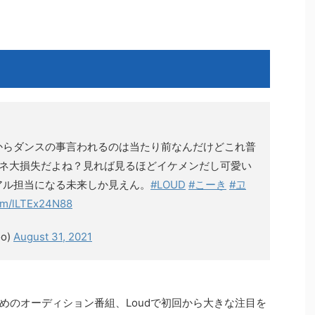
！
からダンスの事言われるのは当たり前なんだけどこれ普
pネ大損失だよね？見れば見るほどイケメンだし可愛い
ュアル担当になる未来しか見えん。
#LOUD
#こーき
#고
com/lLTEx24N88
o)
August 31, 2021
めのオーディション番組、Loudで初回から大きな注目を