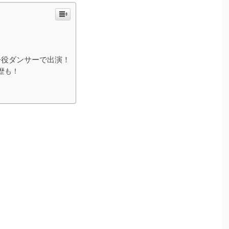
は子役ダンサーで出演！
歴も！