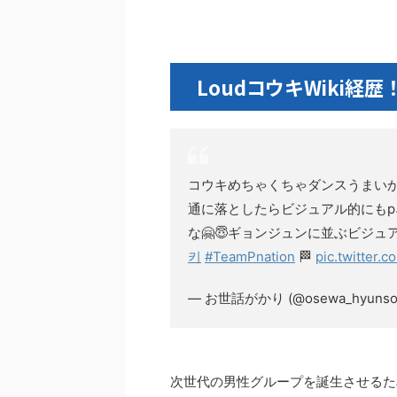
LoudコウキWiki経歴
コウキめちゃくちゃダンスうまい
通に落としたらビジュアル的にも
な🤗😇ギョンジュンに並ぶビジ
키
#TeamPnation
🏁
pic.twitter.
— お世話がかり (@osewa_hyunso
次世代の男性グループを誕生させるた