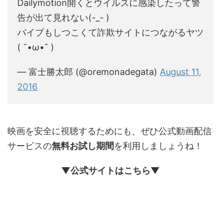
Dailymotion開くとウイルスに感染したって警
告が出て見れない(-_- )
バイブもしつこくて詐欺サイトにつながるヤツ
( ˘•ω•˘ )
— 富士勝太郎 (@oremonadegata)
August 11,
2016
映画を安全に視聴するためにも、ぜひ公式動画配信
サービスの
無料お試し期間
を利用しましょうね！
▼公式サイトはこちら▼