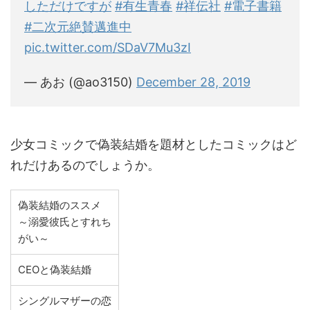
しただけですが
#有生青春
#祥伝社
#電子書籍
#二次元絶賛邁進中
pic.twitter.com/SDaV7Mu3zI
— あお (@ao3150)
December 28, 2019
少女コミックで偽装結婚を題材としたコミックはど
れだけあるのでしょうか。
偽装結婚のススメ
～溺愛彼氏とすれち
がい～
CEOと偽装結婚
シングルマザーの恋