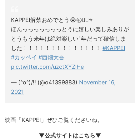
KAPPEI解禁おめでとう😭㊗️👍🏻⭐️
ほんっっっっっっっとうに嬉しい楽しみありが
とうもう来年は絶対楽しい1年だって確信しま
した！！！！！！！！！！！！！！
#KAPPEI
#カッペイ
#西畑大吾
pic.twitter.com/uzctXYZlHe
— (^o^)/‼︎ (@o41399883)
November 16,
2021
映画「KAPPEI」ぜひご覧くださいね。
▼公式サイトはこちら▼