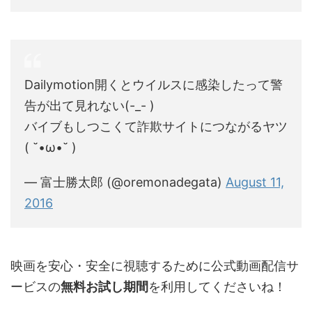
Dailymotion開くとウイルスに感染したって警
告が出て見れない(-_- )
バイブもしつこくて詐欺サイトにつながるヤツ
( ˘•ω•˘ )
— 富士勝太郎 (@oremonadegata)
August 11,
2016
映画を安心・安全に視聴するために公式動画配信サ
ービスの
無料お試し期間
を利用してくださいね！