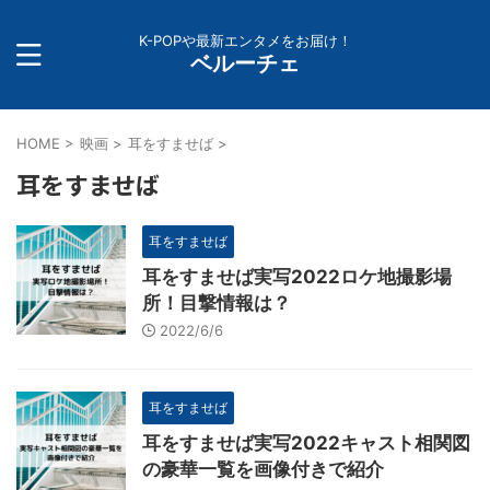
K-POPや最新エンタメをお届け！
ベルーチェ
HOME
>
映画
>
耳をすませば
>
耳をすませば
耳をすませば
耳をすませば実写2022ロケ地撮影場
所！目撃情報は？
2022/6/6
耳をすませば
耳をすませば実写2022キャスト相関図
の豪華一覧を画像付きで紹介