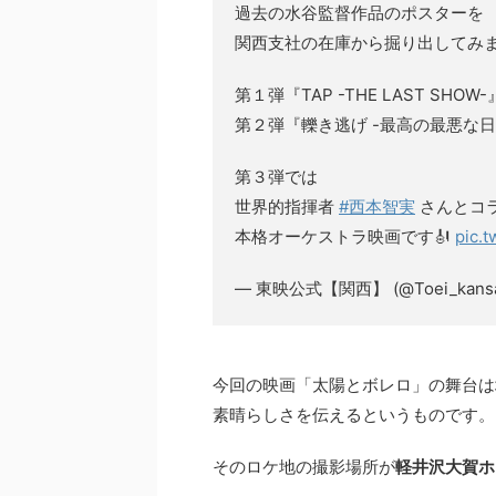
過去の水谷監督作品のポスターを
関西支社の在庫から掘り出してみ
第１弾『TAP -THE LAST SHOW-
第２弾『轢き逃げ -最高の最悪な日
第３弾では
世界的指揮者
#西本智実
さんとコ
本格オーケストラ映画です🎻
pic.
— 東映公式【関西】 (@Toei_kansa
今回の映画「太陽とボレロ」の舞台は
素晴らしさを伝えるというものです。
そのロケ地の撮影場所が
軽井沢大賀ホ