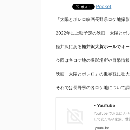
Pocket
「太陽とボレロ映画長野県ロケ地撮影
2022年に上映予定の映画「太陽とボ
軽井沢にある
軽井沢大賀ホール
でオー
今回は各ロケ地の撮影場所や目撃情報
映画「太陽とボレロ」の世界観に壮大
それでは長野県の各ロケ地について調
- YouTube
YouTube でお気
して友だちや家族、世
youtu.be