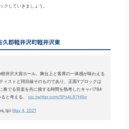
ックしていきましょう。
佐久郡軽井沢町軽井沢東
の軽井沢大賀ホール。舞台上と客席の一体感が味わえる
ーティストと同目線そのものであり、正面Yブロックは
に奏でる音楽を共に接する時間を熟考したキャパ784
いると考える。
pic.twitter.com/5PxALR7HRq
ya_tp)
May 4, 2021