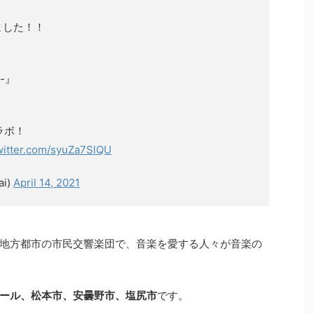
ました！！
』
-』
ラボ！
twitter.com/syuZa7SlQU
i)
April 14, 2021
地方都市の市民交響楽団で、音楽を愛する人々が音楽の
ール、松本市、安曇野市、塩尻市
です。