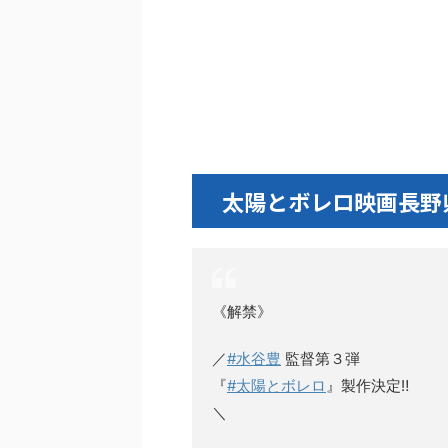
太陽とボレロ映画長野
《解禁》
／
#水谷豊
監督第３弾
『
#太陽とボレロ
』製作決定‼️
＼