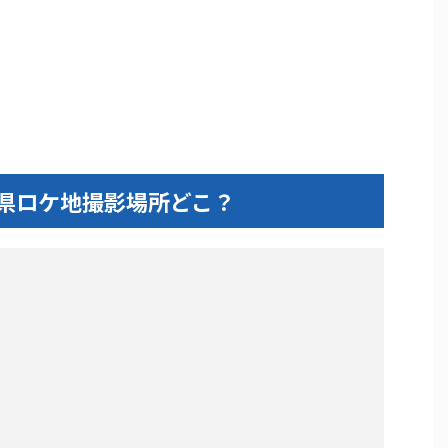
県ロケ地撮影場所どこ？