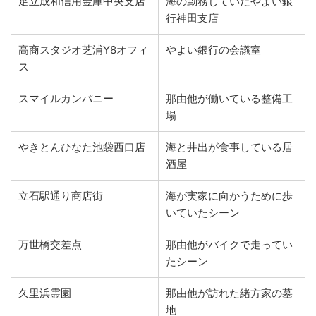
足立成和信用金庫中央支店
海の勤務していたやよい銀
行神田支店
高商スタジオ芝浦Y8オフィ
やよい銀行の会議室
ス
スマイルカンパニー
那由他が働いている整備工
場
やきとんひなた池袋西口店
海と井出が食事している居
酒屋
立石駅通り商店街
海が実家に向かうために歩
いていたシーン
万世橋交差点
那由他がバイクで走ってい
たシーン
久里浜霊園
那由他が訪れた緒方家の墓
地