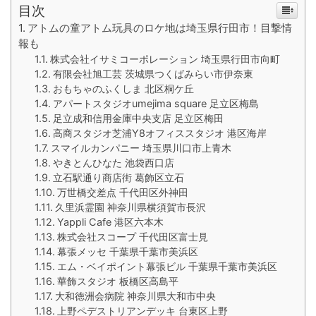
目次
アトムの童アトム玩具のロケ地は埼玉県行田市！目撃情
報も
株式会社イサミコーポレーション 埼玉県行田市向町
有限会社旭工芸 茨城県つくばみらい市伊奈東
おもちゃのふくしま 北区桐ケ丘
アパートスタジオumejima square 足立区梅島
足立成和信用金庫中央支店 足立区梅田
高商スタジオ芝浦Y8オフィススタジオ 港区海岸
スマイルカンパニー 埼玉県川口市上青木
やきとんひなた 池袋西口店
立石駅通り商店街 葛飾区立石
万世橋交差点 千代田区外神田
久里浜霊園 神奈川県横須賀市長沢
Yappli Cafe 港区六本木
株式会社スコープ 千代田区富士見
幕張メッセ 千葉県千葉市美浜区
エム・ベイポイント幕張ビル 千葉県千葉市美浜区
華飾スタジオ 板橋区高島平
大和徳洲会病院 神奈川県大和市中央
上野ペデストリアンデッキ 台東区上野