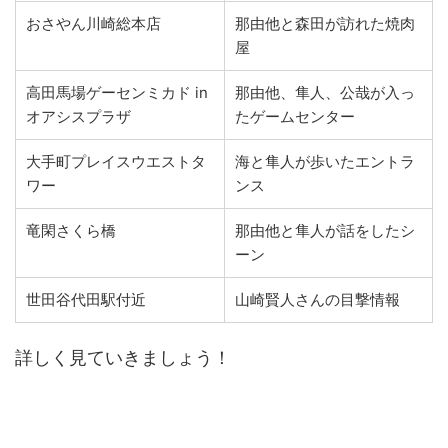
おさやん川崎総本店
那由他と森田が訪れた焼肉
屋
高田馬場ゲーセンミカド in
那由他、隼人、公哉が入っ
オアシスプラザ
たゲームセンター
大手町プレイスウエストタ
海と隼人が歩いたエントラ
ワー
ンス
竜閑さくら橋
那由他と隼人が話をしたシ
ーン
世田谷代田駅付近
山崎賢人さんの目撃情報
詳しく見ていきましょう！